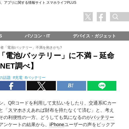
SNS、アプリに関する情報サイト スマホライフPLUS
S
パソコン・IT
デバイス・ガジェット
所持者「電池/バッテリー」不満を抱きがち?
数「電池/バッテリー」に不満 – 延命
 NET調べ】
neの話題
#
充電
#
バッテリー
ン。QRコードを利用して支払いをしたり、交通系ICカー
と「
スマホ
さえあれば財布を持たなくて済む」と、考え
その利便性の一方、どうしても気になるのが
バッテリー
アンケートの結果から、
iPhone
ユーザーの声をピックア