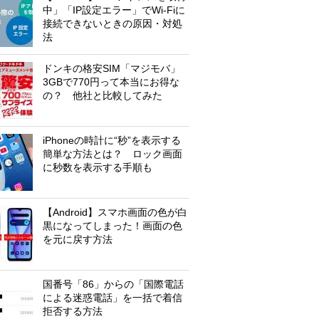
中」「IP設定エラー」でWi-Fiに
接続できないときの原因・対処
法
ドンキの格安SIM「マジモバ」
3GBで770円って本当にお得な
の？ 他社と比較してみた
iPhoneの時計に“秒”を表示する
簡単な方法とは？ ロック画面
に秒数を表示する手順も
【Android】スマホ画面の色が白
黒になってしまった！画面の色
を元に戻す方法
国番号「86」からの「国際電話
による迷惑電話」を一括で着信
拒否する方法