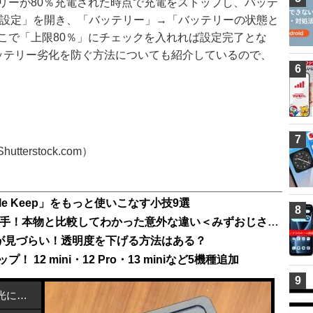
リーが80％充電された時点で充電をストップし、バッテ
の「設定」を開き、「バッテリー」→「バッテリーの状態と
こで「上限80％」にチェックを入れれば設定完了とな
のバッテリー劣化を防ぐ方法についても紹介しているので、
6
7
utterstock.com）
gle Keep」をもっと使いこなす小技9選
8
噂の「カメラなしiPhone SE3」を入手！本物と比較してわかった意外な違い＜みずおじさん＞
面が見づらい！透明度を下げる方法はある？
 12 mini・12 Pro・13 miniなど5機種追加
9
カーボンナノチューブで熱を近赤外光に変換する方法