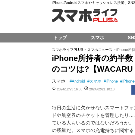
iPhone/Androidスマホやキャッシュレス決済、
トップ
スマホ
SN
スマホライフPLUS
>
スマホニュース
>
iPhone
iPhone所持者の約半
のコツは?【WACARU
スマホ
#
Android
#
スマホ
#
iPhone
#
iPho
2024/12/23 16:55
2024/02/21 10:18
毎日の生活に欠かせないスマートフォ
ドや航空券のチケットを管理したり…
ている人もいるのではないだろうか。
の残量だ。スマホの
充電
持ちに関する