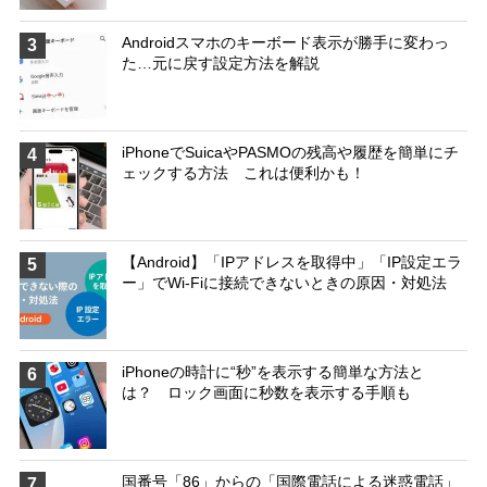
Androidスマホのキーボード表示が勝手に変わっ
3
た…元に戻す設定方法を解説
iPhoneでSuicaやPASMOの残高や履歴を簡単にチ
4
ェックする方法 これは便利かも！
【Android】「IPアドレスを取得中」「IP設定エラ
5
ー」でWi-Fiに接続できないときの原因・対処法
iPhoneの時計に“秒”を表示する簡単な方法と
6
は？ ロック画面に秒数を表示する手順も
国番号「86」からの「国際電話による迷惑電話」
7