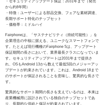
・セキュリティアップデート保証：2031年まで（発売
から約8年間）
・特徴：ユーザーによる部品交換、フェアな素材調達、
長期サポート特化のチップセット
・価格帯：ミドルハイ
Fairphoneは、「サステナビリティ（持続可能性）」を
企業理念の中核に据える、ユニークなスマートフォンで
す。たとえば現行機種のFairphone 5は、アップデート
保証期間の長さにおいて、業界最長クラスになっていま
す。セキュリティアップデートは2031年まで提供さ
れ、OSもAndroid 13から数えて最低5回のメジャーアッ
プデートが約束されています。これは、Android 18まで
のサポートが保証されることを意味し、驚異的な長さで
す。
驚異的なサポート期間の長さを支えているのは、本来は
産業機械用に設計されている独自のチップセットであ
り、長期的な供給と保証が約束されています。