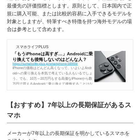
最優先の評価指標とします。原則として、日本国内で正
規に購入可能、または比較的容易に入手できるモデルを
対象としますが、特筆すべき特徴を持つ海外モデルの場
合は参考として含めます。
スマホライフPLUS
「もうiPhoneは高すぎ…」Androidに乗
り換えても後悔しないのはどんな人？
https://sumaholife-plus.jp/smartphone/38869/
iPhoneの価格はどんどん高くなって、いよいよAndr
oidへの乗り換えを本気で考えている人もいるでしょ
う。でも、10万～20万円もする高価なiPhoneから数
万円で買えるAndroidに乗り換えて後悔することはな
いのでしょうか？ そこで今回は、iPhoneとAnd...
【おすすめ】7年以上の長期保証があるス
マホ
メーカーが7年以上の長期保証を明かしているスマホを