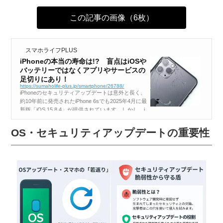
この記事の画像（6枚）
スマホライフPLUS
iPhoneの本当の寿命は!? 盲点はiOSや
バッテリーではなくアプリやサービスの
足切りにあり！
https://sumaholife-plus.jp/smartphone/26788/
iPhoneのセキュリティアップデートは意外と長く、
約10年前に発売されたiPhone 6sでも2025年4月に最
新版「iOS 15.8.4」が提供されています。しかし、i
Phoneの寿命はそれだけでは語れません。実は、盲
点になるのはアプリやサービスの足切りだったり
OS・セキュリティアップデートの重要性
す...