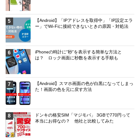
【Android】「IPアドレスを取得中」「IP設定エラ
5
ー」でWi-Fiに接続できないときの原因・対処法
iPhoneの時計に“秒”を表示する簡単な方法と
6
は？ ロック画面に秒数を表示する手順も
【Android】スマホ画面の色が白黒になってしまっ
7
た！画面の色を元に戻す方法
ドンキの格安SIM「マジモバ」 3GBで770円って
8
本当にお得なの？ 他社と比較してみた