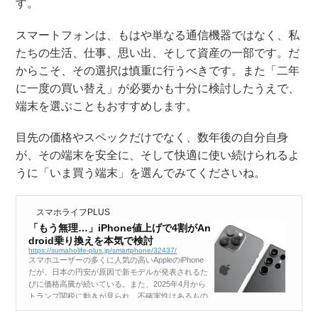
す。
スマートフォンは、もはや単なる通信機器ではなく、私
たちの生活、仕事、思い出、そして資産の一部です。だ
からこそ、その選択は慎重に行うべきです。また「二年
に一度の買い替え」が必要かも十分に検討したうえで、
端末を選ぶこともおすすめします。
目先の価格やスペックだけでなく、数年後の自分自身
が、その端末を安全に、そして快適に使い続けられるよ
うに「いま買う端末」を選んでみてくださいね。
スマホライフPLUS
「もう無理…」iPhone値上げで4割がAn
droid乗り換えを本気で検討
https://sumaholife-plus.jp/smartphone/32437/
スマホユーザーの多くに人気の高いAppleのiPhone
だが、日本の円安が原因で新モデルが発表されるた
びに価格高騰が続いている。また、2025年4月から
トランプ関税に動きが見られ、不確実性はあるもの
の、さらなる値上げが予想されている。セレクト