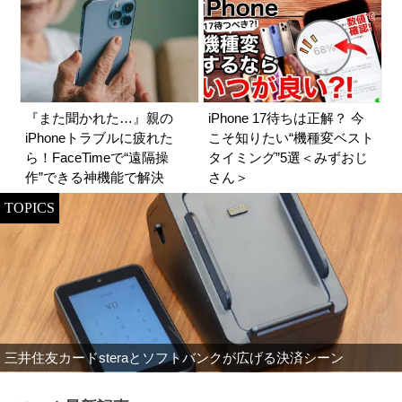
『また聞かれた…』親の
iPhone 17待ちは正解？ 今
iPhoneトラブルに疲れた
こそ知りたい“機種変ベスト
ら！FaceTimeで“遠隔操
タイミング”5選＜みずおじ
作”できる神機能で解決
さん＞
TOPICS
三井住友カードsteraとソフトバンクが広げる決済シーン