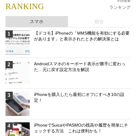
6:00更新
RANKING
ランキング
スマホ
総合
【ドコモ】iPhoneの「MMS機能を有効にする必要
1
があります」と表示されたときの解決策とは
Androidスマホのキーボード表示が勝手に変わっ
2
た…元に戻す設定方法を解説
iPhoneを購入したら最初にオフにすべき10の設
3
定！
iPhoneでSuicaやPASMOの残高や履歴を簡単にチ
4
ェックする方法 これは便利かも！