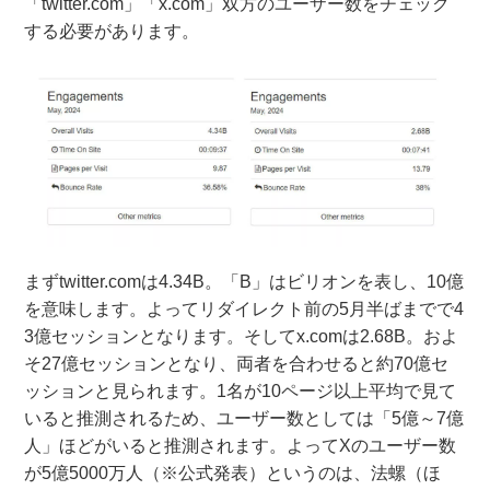
「twitter.com」「x.com」双方のユーザー数をチェック
する必要があります。
まずtwitter.comは4.34B。「B」はビリオンを表し、10億
を意味します。よってリダイレクト前の5月半ばまでで4
3億セッションとなります。そしてx.comは2.68B。およ
そ27億セッションとなり、両者を合わせると約70億セ
ッションと見られます。1名が10ページ以上平均で見て
いると推測されるため、ユーザー数としては「5億～7億
人」ほどがいると推測されます。よってXのユーザー数
が5億5000万人（※公式発表）というのは、法螺（ほ