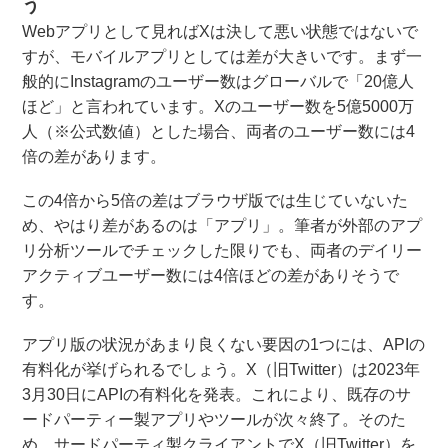
う
Webアプリとして見ればXは決して悪い状態ではないで
すが、モバイルアプリとしては差が大きいです。まず一
般的にInstagramのユーザー数はグローバルで「20億人
ほど」と言われています。Xのユーザー数を5億5000万
人（※公式数値）とした場合、両者のユーザー数には4
倍の差があります。
この4倍から5倍の差はブラウザ版では生じていないた
め、やはり差があるのは「アプリ」。筆者が外部のアプ
リ分析ツールでチェックした限りでも、両者のデイリー
アクティブユーザー数には4倍ほどの差がありそうで
す。
アプリ版の状況があまり良くない要因の1つには、APIの
有料化が挙げられるでしょう。X（旧Twitter）は2023年
3月30日にAPIの有料化を発表。これにより、既存のサ
ードパーティー製アプリやツールが次々終了。そのた
め、サードパーティ製クライアントでX（旧Twitter）を