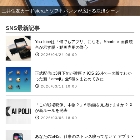
三井住友カードsteraとソフトバンクが広げる決済シーン
SNS最新記事
YouTubeは「何でもアプリ」になる。Shorts × 画像統
合が示す脱・動画専用の野心
2026/04/24 06:00
正式配信は3月下旬が濃厚？ iOS 26.4ベータ版でわか
った新「emoji」全9種をまとめてみた
2026/03/11 10:00
「この戦場映像、本物？」AI動画を見抜けますか？ X
が新ルールを発表
2026/03/06 18:00
あなたのSNS、仕事のストレス映ってない？ アプリ ×