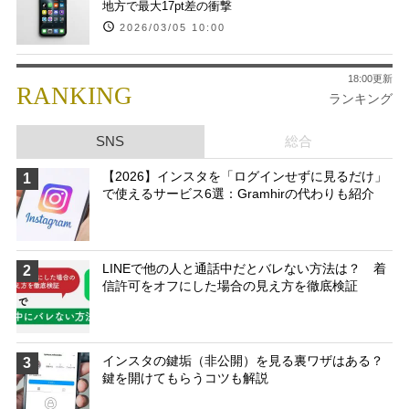
地方で最大17pt差の衝撃
2026/03/05 10:00
18:00更新
RANKING
ランキング
SNS
総合
【2026】インスタを「ログインせずに見るだけ」
1
で使えるサービス6選：Gramhirの代わりも紹介
LINEで他の人と通話中だとバレない方法は？ 着
2
信許可をオフにした場合の見え方を徹底検証
インスタの鍵垢（非公開）を見る裏ワザはある？
3
鍵を開けてもらうコツも解説