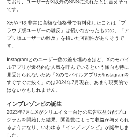
ており、ユーザーがX以外のSNSに流れたとは言えそう
です。
XがAPIを非常に高額な価格帯で有料化したことは「ブ
ラウザ版ユーザーの離反」は招かなかったものの、「ア
プリ版ユーザーの離反」を招いた可能性がありそうで
す。
Instagramとのユーザー数の差を埋めるほど、Xのモバイ
ルアプリが爆発的な人気を呼んでいるという傾向も特に
見受けられないため「XのモバイルアプリがInstagramを
すぐすぐに抜く」のは2024年7月現在、あまり現実的で
はないかもしれません。
インプレゾンビの誕生
2023年7月にXがクリエイター向けの広告収益分配プロ
グラムを開始した結果、閲覧数によって収益が与えられ
るようになり、いわゆる「インプレゾンビ」が誕生しま
した。