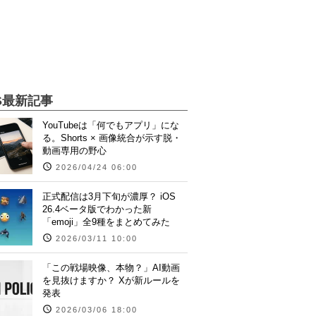
S最新記事
YouTubeは「何でもアプリ」にな
る。Shorts × 画像統合が示す脱・
動画専用の野心
2026/04/24 06:00
正式配信は3月下旬が濃厚？ iOS
26.4ベータ版でわかった新
「emoji」全9種をまとめてみた
2026/03/11 10:00
「この戦場映像、本物？」AI動画
を見抜けますか？ Xが新ルールを
発表
2026/03/06 18:00