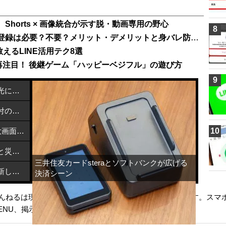
。Shorts × 画像統合が示す脱・動画専用の野心
8
【2025年最新】インスタの電話番号登録は必要？不要？メリット・デメリットと身バレ防止策
えるLINE活用テク8選
に再注目！ 後継ゲーム「ハッピーベジフル」の遊び方
9
カーボンナノチューブで熱を近赤外光に変換する方法
メルカリで熊本地震支援を開始：寄付の方法と活用先
NEC「LAVIE Tab T12」発売！2.5K大画面Androidタブレットが6万円台で登場
10
飯塚市とブリッジウェルがデジタルと災害支援で連携協定締結
三井住友カードsteraとソフトバンクが広げる
特定利用者情報を適正に扱うための新しい指針とは？
決済シーン
ゃんねるは現在もあるのに!!【サウナーチ調べ】のページです。スマホ
ENU
、
掲示板
】の最新ニュースをいち早くお届けします。