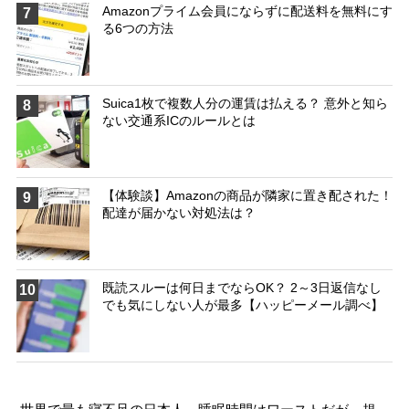
Amazonプライム会員にならずに配送料を無料にす
7
る6つの方法
Suica1枚で複数人分の運賃は払える？ 意外と知ら
8
ない交通系ICのルールとは
【体験談】Amazonの商品が隣家に置き配された！
9
配達が届かない対処法は？
既読スルーは何日までならOK？ 2～3日返信なし
10
でも気にしない人が最多【ハッピーメール調べ】