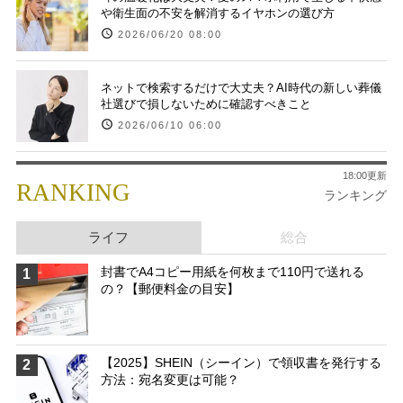
や衛生面の不安を解消するイヤホンの選び方
2026/06/20 08:00
ネットで検索するだけで大丈夫？AI時代の新しい葬儀
社選びで損しないために確認すべきこと
2026/06/10 06:00
18:00更新
RANKING
ランキング
ライフ
総合
封書でA4コピー用紙を何枚まで110円で送れる
1
の？【郵便料金の目安】
【2025】SHEIN（シーイン）で領収書を発行する
2
方法：宛名変更は可能？