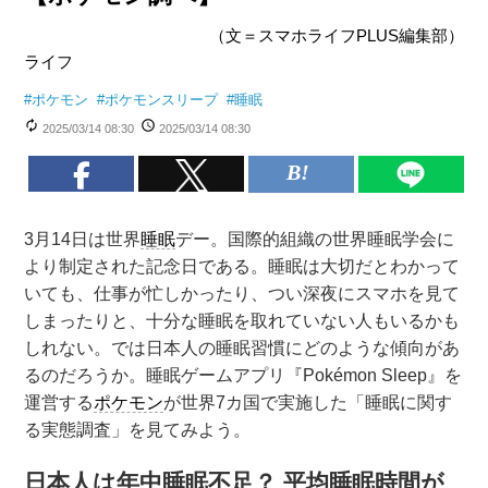
（文＝スマホライフPLUS編集部）
ライフ
#
ポケモン
#
ポケモンスリープ
#
睡眠
2025/03/14 08:30
2025/03/14 08:30
3月14日は世界
睡眠
デー。国際的組織の世界睡眠学会に
より制定された記念日である。睡眠は大切だとわかって
いても、仕事が忙しかったり、つい深夜にスマホを見て
しまったりと、十分な睡眠を取れていない人もいるかも
しれない。では日本人の睡眠習慣にどのような傾向があ
るのだろうか。睡眠ゲームアプリ『Pokémon Sleep』を
運営する
ポケモン
が世界7カ国で実施した「睡眠に関す
る実態調査」を見てみよう。
日本人は年中睡眠不足？ 平均睡眠時間が