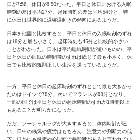
日が7:56、休日が8:50だった。平日と休日における入眠
時刻の差は平均27分、起床時刻の差は平均54分と、特
に休日は世界的に遅寝遅起きの傾向にあるようだ。
日本を他国と比較すると、平日と休日の入眠時刻のずれ
は18分と最も小さく、起床時刻も45分と比較的小さい
ことがわかった。日本は平均睡眠時間が短いものの、平
日と休日の睡眠の時間帯のずれは総じて最も小さく、休
日でも比較的規則正しい生活を送っているようだ。
一方、平日と休日の起床時刻のずれとして最も大きかっ
たのはドイツで78分、次いでフランスが63分となり、
一部の国では平日と休日の起床時間のずれが1時間以上
もあることが明らかになった。
ただ、ソーシャルラグが大きすぎると、体内時計が狂
い、日中の眠気や疲労はもちろん、注意力や判断力の低
下、ほかにも健康や心理面で悪影響があると言われてい