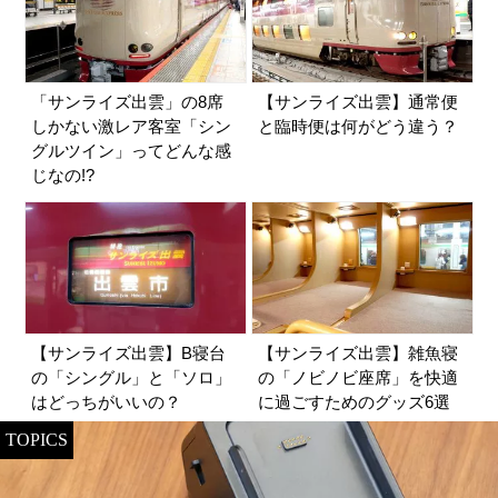
「サンライズ出雲」の8席
【サンライズ出雲】通常便
しかない激レア客室「シン
と臨時便は何がどう違う？
グルツイン」ってどんな感
じなの!?
【サンライズ出雲】B寝台
【サンライズ出雲】雑魚寝
の「シングル」と「ソロ」
の「ノビノビ座席」を快適
はどっちがいいの？
に過ごすためのグッズ6選
TOPICS