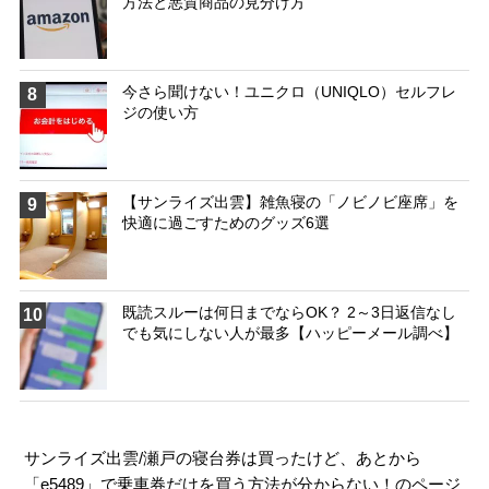
方法と悪質商品の見分け方
今さら聞けない！ユニクロ（UNIQLO）セルフレ
8
ジの使い方
【サンライズ出雲】雑魚寝の「ノビノビ座席」を
9
快適に過ごすためのグッズ6選
既読スルーは何日までならOK？ 2～3日返信なし
10
でも気にしない人が最多【ハッピーメール調べ】
サンライズ出雲/瀬戸の寝台券は買ったけど、あとから
「e5489」で乗車券だけを買う方法が分からない！のページ