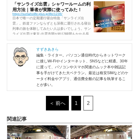
「サンライズ出雲」シャワールームの利
用方法｜筆者が実際に使ってみた！
https://sumaholife-plus.jp/life/1236/
日本で唯一の定期運行寝台特急「サンライズ出
雲」。鉄道ファンならずとも深夜に運行される寝台
列車の旅を体験してみたい人は多いでしょう。サン
ライズ出雲は東京-出雲市間が約12時間もかかる長
旅なので、シャワールームが設置されているのはご
存じでしょうか？ しかし、シャワーカード...
すずきあきら
編集・ライター。パソコン通信時代からネットワーク
に接しWi-Fiやインターネット、SNSなどに精通。30年
に渡って、パソコンやスマホ関連のムック本や雑誌記
事を手がけてきた大ベテラン。最近は格安SIMなどのケ
ータイ料金やアプリ、通信費全般の記事を執筆するこ
とが多い。
＜ 前へ
1
2
関連記事