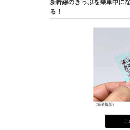
新幹線のきっぷを乗車中に
る！
（筆者撮影）
こ