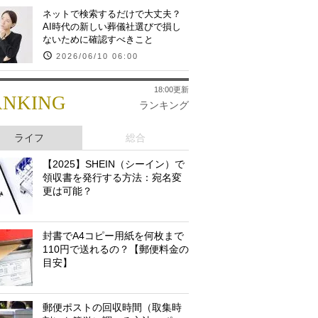
ネットで検索するだけで大丈夫？
AI時代の新しい葬儀社選びで損し
ないために確認すべきこと
2026/06/10 06:00
18:00更新
ANKING
ランキング
ライフ
総合
【2025】SHEIN（シーイン）で
領収書を発行する方法：宛名変
更は可能？
封書でA4コピー用紙を何枚まで
110円で送れるの？【郵便料金の
目安】
郵便ポストの回収時間（取集時