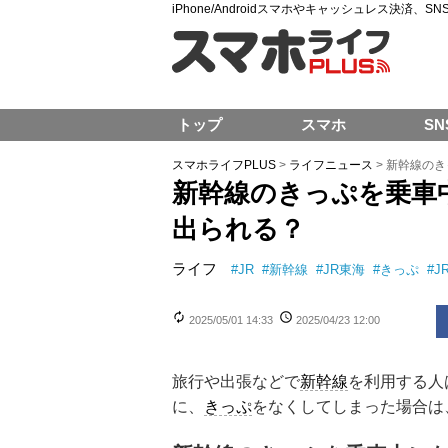
iPhone/Androidスマホやキャッシュレス決済、
トップ
スマホ
SN
スマホライフPLUS
>
ライフニュース
>
新幹線のき
新幹線のきっぷを乗車
出られる？
ライフ
#
JR
#
新幹線
#
JR東海
#
きっぷ
#
J
2025/05/01 14:33
2025/04/23 12:00
旅行や出張などで
新幹線
を利用する人
に、
きっぷ
をなくしてしまった場合