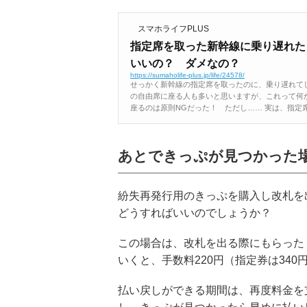
スマホライフPLUS
指定席を取った新幹線に乗り遅れた
いいの？ ダメなの？
https://sumaholife-plus.jp/life/24578/
せっかく新幹線の指定席を取ったのに、乗り遅れて
の自由席に座る人も多いと思いますが、これって何
座るのは原則NGだった！ ただし…… 実は、指定席
あとできっぷが見つかった
紛失再発行用のきっぷを購入し改札を
どうすればいいのでしょうか？
この場合は、改札を出る際にもらった
いくと、手数料220円（指定券は34
払い戻しができる期間は、再度料金を