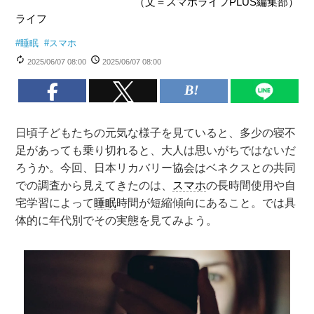
（文＝スマホライフPLUS編集部）
ライフ
#
睡眠
#
スマホ
2025/06/07 08:00
2025/06/07 08:00
日頃子どもたちの元気な様子を見ていると、多少の寝不
足があっても乗り切れると、大人は思いがちではないだ
ろうか。今回、日本リカバリー協会はベネクスとの共同
での調査から見えてきたのは、
スマホ
の長時間使用や自
宅学習によって
睡眠
時間が短縮傾向にあること。では具
体的に年代別でその実態を見てみよう。