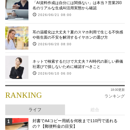
「AI資料作成は自分には関係ない」は本当？営業293
名のリアルな生成AI活用実態から確認
2026/06/21 08:00
耳の温暖化は大丈夫？夏のスマホ利用で生じる不快感
や衛生面の不安を解消するイヤホンの選び方
2026/06/20 08:00
ネットで検索するだけで大丈夫？AI時代の新しい葬儀
社選びで損しないために確認すべきこと
2026/06/10 06:00
18:00更新
RANKING
ランキング
ライフ
総合
封書でA4コピー用紙を何枚まで110円で送れる
1
の？【郵便料金の目安】