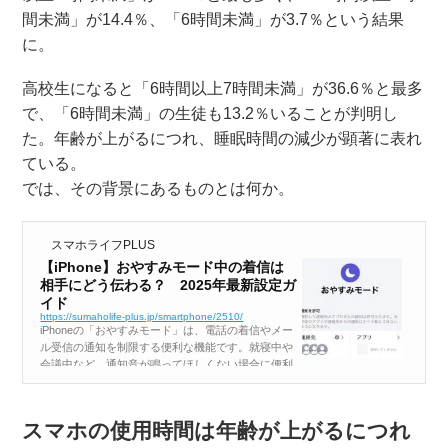
間未満」が14.4％、「6時間未満」が3.7％という結果
に。
高校生になると「6時間以上7時間未満」が36.6％と最多
で、「6時間未満」の生徒も13.2％いることが判明し
た。年齢が上がるにつれ、睡眠時間の減少が顕著に表れ
ている。
では、その背景にあるものとは何か。
スマホライフPLUS
【iPhone】おやすみモード中の着信は
相手にどう伝わる？ 2025年最新設定ガ
イド
https://sumaholife-plus.jp/smartphone/2510/
iPhoneの「おやすみモード」は、電話の着信やメー
ル受信の通知を制限する便利な機能です。就寝中や
会議中など、通知音が鳴ってほしくない場合に便利
です。 しかし、実際に「おやすみモード」を使って
いると、電話をかけてきた相手にはどう伝わるので
しょうか。この記事では、「お...
スマホの使用時間は年齢が上がるにつれ