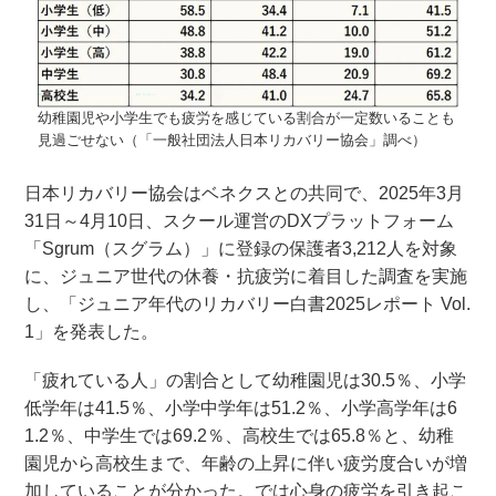
幼稚園児や小学生でも疲労を感じている割合が一定数いることも
見過ごせない（「一般社団法人日本リカバリー協会」調べ）
日本リカバリー協会はベネクスとの共同で、2025年3月
31日～4月10日、スクール運営のDXプラットフォーム
「Sgrum（スグラム）」に登録の保護者3,212人を対象
に、ジュニア世代の休養・抗疲労に着目した調査を実施
し、「ジュニア年代のリカバリー白書2025レポート Vol.
1」を発表した。
「疲れている人」の割合として幼稚園児は30.5％、小学
低学年は41.5％、小学中学年は51.2％、小学高学年は6
1.2％、中学生では69.2％、高校生では65.8％と、幼稚
園児から高校生まで、年齢の上昇に伴い疲労度合いが増
加していることが分かった。では心身の疲労を引き起こ