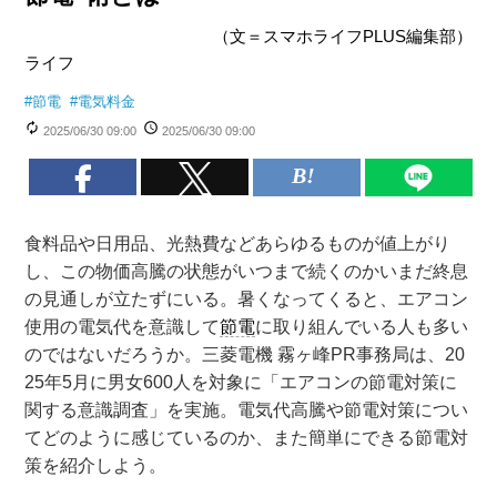
（文＝スマホライフPLUS編集部）
ライフ
#
節電
#
電気料金
2025/06/30 09:00
2025/06/30 09:00
食料品や日用品、光熱費などあらゆるものが値上がり
し、この物価高騰の状態がいつまで続くのかいまだ終息
の見通しが立たずにいる。暑くなってくると、エアコン
使用の電気代を意識して
節電
に取り組んでいる人も多い
のではないだろうか。三菱電機 霧ヶ峰PR事務局は、20
25年5月に男女600人を対象に「エアコンの節電対策に
関する意識調査」を実施。電気代高騰や節電対策につい
てどのように感じているのか、また簡単にできる節電対
策を紹介しよう。