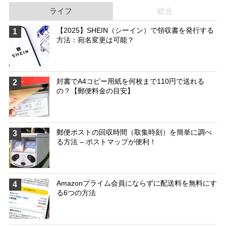
ライフ
総合
【2025】SHEIN（シーイン）で領収書を発行する
1
方法：宛名変更は可能？
封書でA4コピー用紙を何枚まで110円で送れる
2
の？【郵便料金の目安】
郵便ポストの回収時間（取集時刻）を簡単に調べ
3
る方法 – ポストマップが便利！
Amazonプライム会員にならずに配送料を無料にす
4
る6つの方法