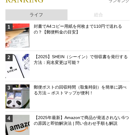
ランキング
ライフ
総合
封書でA4コピー用紙を何枚まで110円で送れる
1
の？【郵便料金の目安】
【2025】SHEIN（シーイン）で領収書を発行する
2
方法：宛名変更は可能？
郵便ポストの回収時間（取集時刻）を簡単に調べ
3
る方法 – ポストマップが便利！
【2025年最新】Amazonで商品が発送されない5つ
4
の原因と即効解決法 | 問い合わせ手順も解説