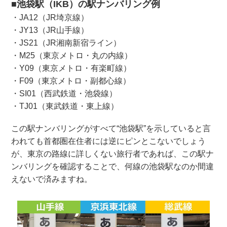
■池袋駅（IKB）の駅ナンバリング例
・JA12（JR埼京線）
・JY13（JR山手線）
・JS21（JR湘南新宿ライン）
・M25（東京メトロ・丸の内線）
・Y09（東京メトロ・有楽町線）
・F09（東京メトロ・副都心線）
・SI01（西武鉄道・池袋線）
・TJ01（東武鉄道・東上線）
この駅ナンバリングがすべて“池袋駅”を示していると言
われても首都圏在住者には逆にピンとこないでしょう
が、東京の路線に詳しくない旅行者であれば、この駅ナ
ンバリングを確認することで、何線の池袋駅なのか間違
えないで済みますね。