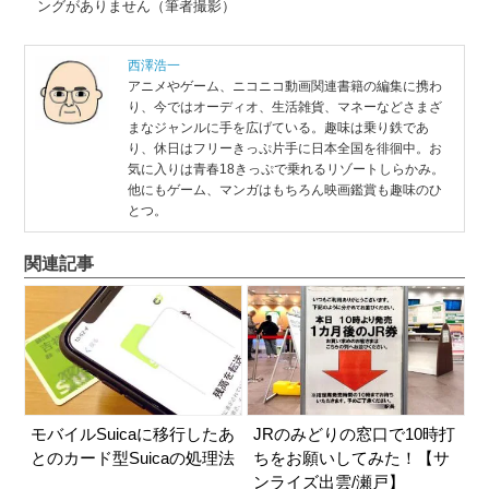
ングがありません（筆者撮影）
西澤浩一
アニメやゲーム、ニコニコ動画関連書籍の編集に携わ
り、今ではオーディオ、生活雑貨、マネーなどさまざ
まなジャンルに手を広げている。趣味は乗り鉄であ
り、休日はフリーきっぷ片手に日本全国を徘徊中。お
気に入りは青春18きっぷで乗れるリゾートしらかみ。
他にもゲーム、マンガはもちろん映画鑑賞も趣味のひ
とつ。
関連記事
モバイルSuicaに移行したあ
JRのみどりの窓口で10時打
とのカード型Suicaの処理法
ちをお願いしてみた！【サ
ンライズ出雲/瀬戸】