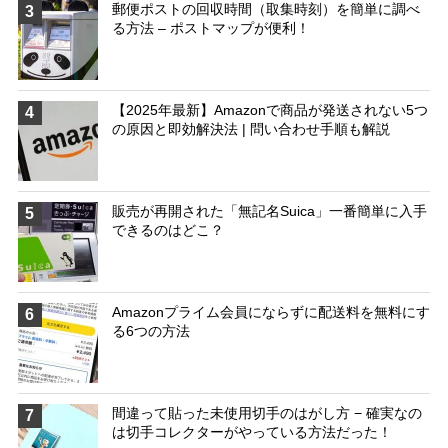
郵便ポストの回収時間（取集時刻）を簡単に調べ
3
る方法 – ポストマップが便利！
【2025年最新】Amazonで商品が発送されない5つ
4
の原因と即効解決法 | 問い合わせ手順も解説
販売が再開された「無記名Suica」一番簡単に入手
5
できるのはどこ？
Amazonプライム会員にならずに配送料を無料にす
6
る6つの方法
間違って貼った未使用切手のはがし方 − 確実なの
7
は切手コレクターがやっている方法だった！