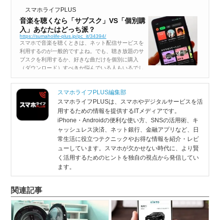
スマホライフPLUS
音楽を聴くなら「サブスク」VS「個別購
入」あなたはどっち派？
https://sumaholife-plus.jp/pc_it/34394/
スマホで音楽を聴くときは、ネット配信サービスを
利用するのが一般的ですよね。でも、聴き放題のサ
ブスクを利用するか、好きな曲だけを個別に購入
（ダウンロード）すべきか悩んでいる人もいるでし
ょう。そこで今回は、それぞれのメリットとデメリ
ットを解説します。あなたはどっち派ですか...
スマホライフPLUS編集部
スマホライフPLUSは、スマホやデジタルサービスを活
用するための情報を提供するITメディアです。
iPhone・Androidの便利な使い方、SNSの活用術、キ
ャッシュレス決済、ネット銀行、金融アプリなど、日
常生活に役立つテクニックやお得な情報を紹介・レビ
ューしています。スマホが欠かせない時代に、より賢
く活用するためのヒントを独自の視点から発信してい
ます。
関連記事