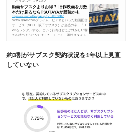
スマホライフPLUS
動画サブスクよりお得？ 旧作映画を月数
本だけ見るならTSUTAYAが最強かも
https://sumaholife-plus.jp/pc_it/36936/
NetflixやAmazonプライム・ビデオといった動画配信
サービス（VOD、以下サブスク）が全盛の今、「D
VDをレンタルする」という行為はどこか懐かしい響
きを持つようになりました。しかし、視聴スタイル
によっては、今なおTSUTAYAで旧作DVDをレンタル
する方が、月...
約3割がサブスク契約状況を1年以上見直
していない