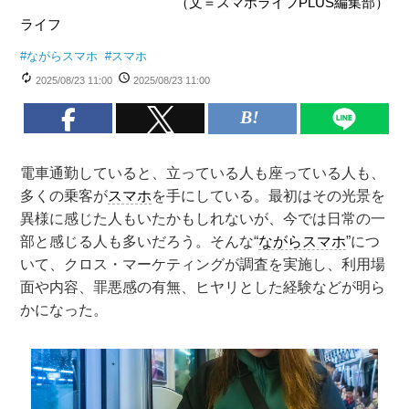
（文＝スマホライフPLUS編集部）
ライフ
#
ながらスマホ
#
スマホ
2025/08/23 11:00
2025/08/23 11:00
電車通勤していると、立っている人も座っている人も、
多くの乗客が
スマホ
を手にしている。最初はその光景を
異様に感じた人もいたかもしれないが、今では日常の一
部と感じる人も多いだろう。そんな“
ながらスマホ
”につ
いて、クロス・マーケティングが調査を実施し、利用場
面や内容、罪悪感の有無、ヒヤリとした経験などが明ら
かになった。