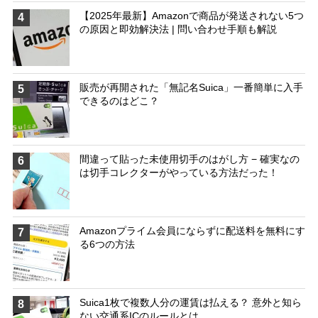
【2025年最新】Amazonで商品が発送されない5つ
4
の原因と即効解決法 | 問い合わせ手順も解説
販売が再開された「無記名Suica」一番簡単に入手
5
できるのはどこ？
間違って貼った未使用切手のはがし方 − 確実なの
6
は切手コレクターがやっている方法だった！
Amazonプライム会員にならずに配送料を無料にす
7
る6つの方法
Suica1枚で複数人分の運賃は払える？ 意外と知ら
8
ない交通系ICのルールとは