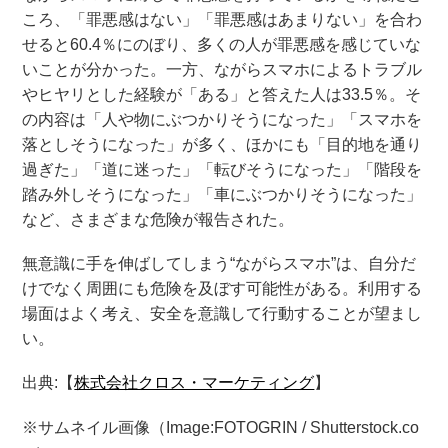
ころ、「罪悪感はない」「罪悪感はあまりない」を合わ
せると60.4％にのぼり、多くの人が罪悪感を感じていな
いことが分かった。一方、ながらスマホによるトラブル
やヒヤリとした経験が「ある」と答えた人は33.5％。そ
の内容は「人や物にぶつかりそうになった」「スマホを
落としそうになった」が多く、ほかにも「目的地を通り
過ぎた」「道に迷った」「転びそうになった」「階段を
踏み外しそうになった」「車にぶつかりそうになった」
など、さまざまな危険が報告された。
無意識に手を伸ばしてしまう“ながらスマホ”は、自分だ
けでなく周囲にも危険を及ぼす可能性がある。利用する
場面はよく考え、安全を意識して行動することが望まし
い。
出典:【
株式会社クロス・マーケティング
】
※サムネイル画像（Image:FOTOGRIN / Shutterstock.co