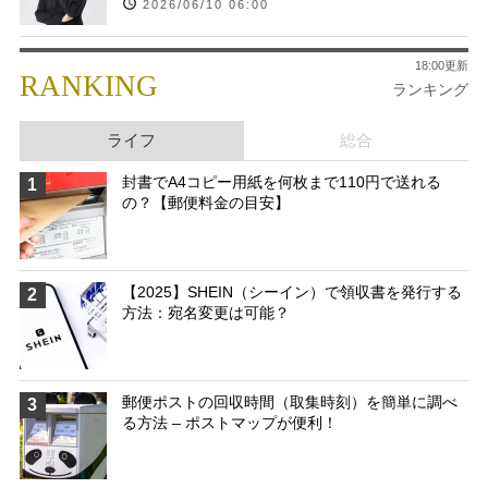
2026/06/10 06:00
18:00更新
RANKING
ランキング
ライフ
総合
封書でA4コピー用紙を何枚まで110円で送れる
1
の？【郵便料金の目安】
【2025】SHEIN（シーイン）で領収書を発行する
2
方法：宛名変更は可能？
郵便ポストの回収時間（取集時刻）を簡単に調べ
3
る方法 – ポストマップが便利！