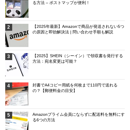
る方法 – ポストマップが便利！
【2025年最新】Amazonで商品が発送されない5つ
2
の原因と即効解決法 | 問い合わせ手順も解説
【2025】SHEIN（シーイン）で領収書を発行する
3
方法：宛名変更は可能？
封書でA4コピー用紙を何枚まで110円で送れる
4
の？【郵便料金の目安】
Amazonプライム会員にならずに配送料を無料にす
5
る6つの方法