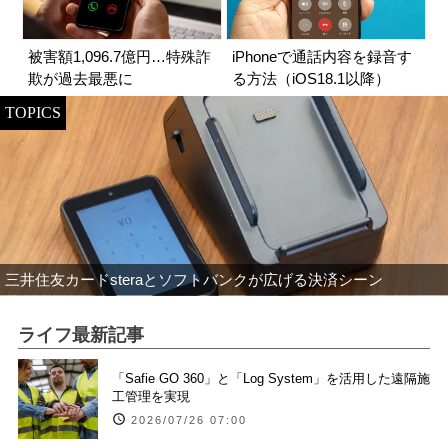
被害額1,096.7億円…特殊詐
iPhoneで通話内容を録音す
欺が過去最悪に
る方法（iOS18.1以降）
TOPICS
三井住友カードsteraとソフトバンクが広げる決済シーン
ライフ最新記事
「Safie GO 360」と「Log System」を活用した遠隔施
工管理を実現
2026/07/26 07:00