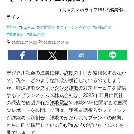
（文＝スマホライフPLUS編集部）
ライフ
#
詐欺
#
PayPay
#
詐欺電話
#
フィッシング詐欺
#
SMS詐欺
#
国際電話
#
送金詐欺
2025/12/27 07:00
2025/12/27 07:00
デジタル社会の進展に伴い
詐欺
の手口が複雑化するなか
で、現在、どのような詐欺が横行しているのでしょう
か。特殊詐欺や
フィッシング詐欺
の対策サービスを提供
するトビラシステムズ株式会社は、2025年11月に同社
の調査で確認された
詐欺電話
や詐欺SMSに関する独自調
査レポートを公開。今回は、迷惑電話番号やフィッシン
グ詐欺の種別割合、詐欺でかたられるブランドの傾向、
さらに昨今横行している
PayPay
の
送金詐欺
についても
見ていきます。