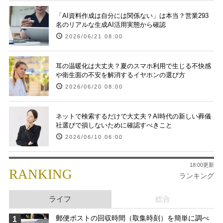
「AI資料作成は自分には関係ない」は本当？営業293
名のリアルな生成AI活用実態から確認
2026/06/21 08:00
耳の温暖化は大丈夫？夏のスマホ利用で生じる不快感
や衛生面の不安を解消するイヤホンの選び方
2026/06/20 08:00
ネットで検索するだけで大丈夫？AI時代の新しい葬儀
社選びで損しないために確認すべきこと
2026/06/10 06:00
18:00更新
RANKING
ランキング
ライフ
総合
郵便ポストの回収時間（取集時刻）を簡単に調べ
1