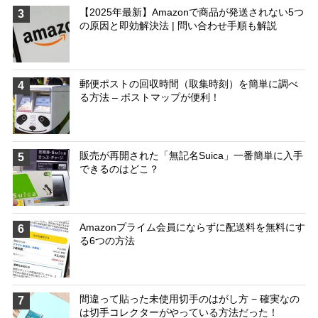
【2025年最新】Amazonで商品が発送されない5つ
3
の原因と即効解決法 | 問い合わせ手順も解説
郵便ポストの回収時間（取集時刻）を簡単に調べ
4
る方法 – ポストマップが便利！
販売が再開された「無記名Suica」一番簡単に入手
5
できるのはどこ？
Amazonプライム会員にならずに配送料を無料にす
6
る6つの方法
間違って貼った未使用切手のはがし方 − 確実なの
7
は切手コレクターがやっている方法だった！