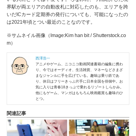
界駅が両エリアの自動改札に対応したのも、エリアを跨
いだICカード定期券の発行についても、可能になったの
は2021年頃とつい最近のことなのです。
※サムネイル画像（Image:
Kim han bit / Shutterstock.co
m
）
西澤浩一
アニメやゲーム、ニコニコ動画関連書籍の編集に携わ
り、今ではオーディオ、生活雑貨、マネーなどさまざ
まなジャンルに手を広げている。趣味は乗り鉄であ
り、休日はフリーきっぷ片手に日本全国を徘徊中。お
気に入りは青春18きっぷで乗れるリゾートしらかみ。
他にもゲーム、マンガはもちろん映画鑑賞も趣味のひ
とつ。
関連記事