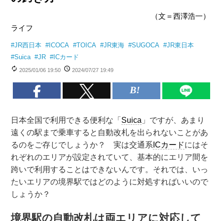
（文＝西澤浩一）
ライフ
#
JR西日本
#
ICOCA
#
TOICA
#
JR東海
#
SUGOCA
#
JR東日本
#
Suica
#
JR
#
ICカード
2025/01/06 19:50
2024/07/27 19:49
日本全国で利用できる便利な「
Suica
」ですが、あまり
遠くの駅まで乗車すると自動改札を出られないことがあ
るのをご存じでしょうか？ 実は交通系
ICカード
にはそ
れぞれのエリアが設定されていて、基本的にエリア間を
跨いで利用することはできないんです。それでは、いっ
たいエリアの境界駅ではどのように対処すればいいので
しょうか？
境界駅の自動改札は両エリアに対応して