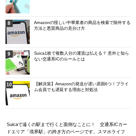
Amazonの怪しい中華業者の商品を検索で除外する
8
方法と悪質商品の見分け方
Suica1枚で複数人分の運賃は払える？ 意外と知ら
9
ない交通系ICのルールとは
【解決策】Amazonの発送が遅い原因6つ！プライ
10
ム会員でも遅延する理由と対処法
Suicaで遠くの駅まで行くと面倒なことに！ 交通系ICカー
ドエリア「境界駅」の跨ぎ方のページです。スマホライフ