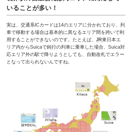
いることが多い！
実は、交通系ICカードは14のエリアに分かれており、列
車で移動する場合は基本的に異なるエリア間を跨いで利
用することができないのです。たとえば、
JR
東日本エ
リア内からSuicaで鈍行の列車に乗車した場合、Suica対
応エリア外の駅で降りようとしても、自動改札でエラー
となって出られないんですね。