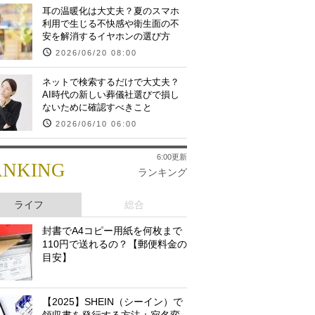
耳の温暖化は大丈夫？夏のスマホ
利用で生じる不快感や衛生面の不
安を解消するイヤホンの選び方
2026/06/20 08:00
ネットで検索するだけで大丈夫？
AI時代の新しい葬儀社選びで損し
ないために確認すべきこと
2026/06/10 06:00
6:00更新
ANKING
ランキング
ライフ
総合
封書でA4コピー用紙を何枚まで
110円で送れるの？【郵便料金の
目安】
【2025】SHEIN（シーイン）で