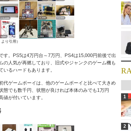
」より引用）
。PS5は4万円台～7万円、PS4は15,000円前後で出
ムの人気が再燃しており、旧式やジャンクのゲーム機も
R
ているハードもあります。
初代ゲームボーイは、他のゲームボーイと比べて大きめ
状態でも数千円、状態が良ければ本体のみでも1万円
1
高値が付いています。
器
2