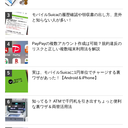
モバイルSuicaの履歴確認や領収書の出し方、意外
3
と知らない人が多い！
PayPayの複数アカウント作成は可能？規約違反の
4
リスクと正しい複数端末利用法を解説
実は、モバイルSuicaに1円単位でチャージする裏
5
ワザがあった！【Android＆iPhone】
知ってる？ ATMで千円札を引き出すちょっと便利
6
な裏ワザ＆両替活用法