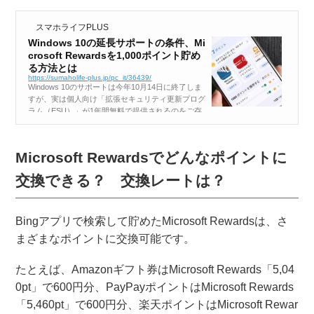
スマホライフPLUS
Windows 10の延長サポートの条件、Mi
crosoft Rewardsを1,000ポイント貯め
る方法とは
https://sumaholife-plus.jp/pc_it/36439/
Windows 10のサポートは今年10月14日に終了しま
すが、実は個人向け「拡張セキュリティ更新プログ
ラム（ESU）」が1年間無料で提供されるのをご存
じでしょうか？ ただし、これはOneDriveでWindo
wsのバックアップをするか、Microsoft Rewar...
Microsoft Rewardsでどんなポイントに
交換できる？ 交換レートは？
Bingアプリで検索して貯めたMicrosoft Rewardsは、さ
まざまなポイントに交換可能です。
たとえば、Amazonギフト券はMicrosoft Rewards「5,04
0pt」で600円分、PayPayポイントはMicrosoft Rewards
「5,460pt」で600円分、楽天ポイントはMicrosoft Rewar