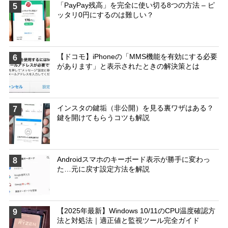
「PayPay残高」を完全に使い切る8つの方法 – ピ
5
ッタリ0円にするのは難しい？
【ドコモ】iPhoneの「MMS機能を有効にする必要
6
があります」と表示されたときの解決策とは
インスタの鍵垢（非公開）を見る裏ワザはある？
7
鍵を開けてもらうコツも解説
Androidスマホのキーボード表示が勝手に変わっ
8
た…元に戻す設定方法を解説
【2025年最新】Windows 10/11のCPU温度確認方
9
法と対処法｜適正値と監視ツール完全ガイド