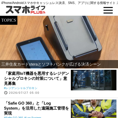
iPhone/Androidスマホやキャッシュレス決済、SNS、アプリに関する情報サイト 
TOPICS
三井住友カードsteraとソフトバンクが広げる決済シーン
「家庭用IoT機器を悪用するレジデン
シャルプロキシの対策について」意
見募集
レジデンシャルプロキシ
2026/07/27 05:00
「Safie GO 360」と「Log
System」を活用した遠隔施工管理を
実現
Safie GO 360
Log System