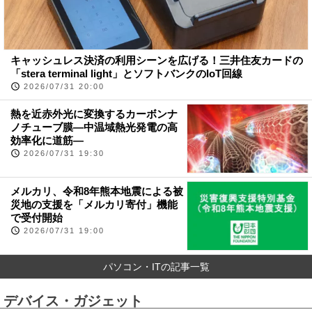
キャッシュレス決済の利用シーンを広げる！三井住友カードの
「stera terminal light」とソフトバンクのIoT回線
2026/07/31 20:00
熱を近赤外光に変換するカーボンナ
ノチューブ膜―中温域熱光発電の高
効率化に道筋―
2026/07/31 19:30
メルカリ、令和8年熊本地震による被
災地の支援を「メルカリ寄付」機能
で受付開始
2026/07/31 19:00
パソコン・ITの記事一覧
デバイス・ガジェット