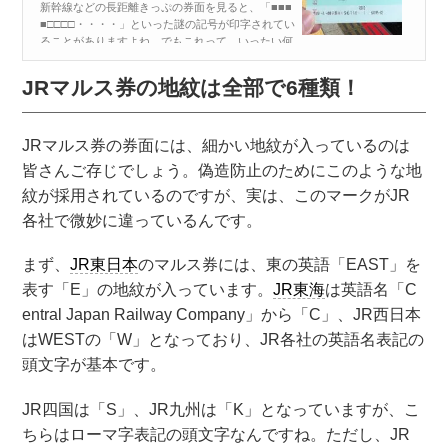
新幹線などの長距離きっぷの券面を見ると、「■■■
■□□□□・・・・」といった謎の記号が印字されてい
ることがありますよね。でもこれって、いったい何
なのでしょうか？ きっぷの「■■■■□□□□・・・・」
は通る線路を表していた！ JRのいわゆる“マルス乗
JRマルス券の地紋は全部で6種類！
車券”の券面をよく...
JRマルス券の券面には、細かい地紋が入っているのは
皆さんご存じでしょう。偽造防止のためにこのような地
紋が採用されているのですが、実は、このマークがJR
各社で微妙に違っているんです。
まず、
JR東日本
のマルス券には、東の英語「EAST」を
表す「E」の地紋が入っています。
JR東海
は英語名「C
entral Japan Railway Company」から「C」、JR西日本
はWESTの「W」となっており、JR各社の英語名表記の
頭文字が基本です。
JR四国は「S」、JR九州は「K」となっていますが、こ
ちらはローマ字表記の頭文字なんですね。ただし、JR