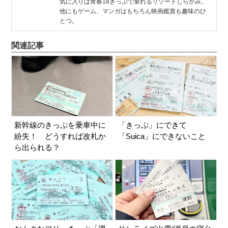
気に入りは青春18きっぷで乗れるリゾートしらかみ。
他にもゲーム、マンガはもちろん映画鑑賞も趣味のひ
とつ。
関連記事
新幹線のきっぷを乗車中に
「きっぷ」にできて
紛失！ どうすれば改札か
「Suica」にできないこと
ら出られる？