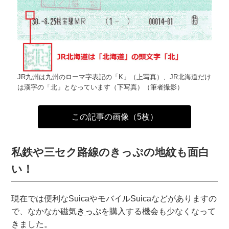
JR九州は九州のローマ字表記の「K」（上写真）、JR北海道だけ
は漢字の「北」となっています（下写真）（筆者撮影）
この記事の画像（5枚）
私鉄や三セク路線のきっぷの地紋も面白
い！
現在では便利なSuicaやモバイルSuicaなどがありますの
で、なかなか磁気
きっぷ
を購入する機会も少なくなって
きました。