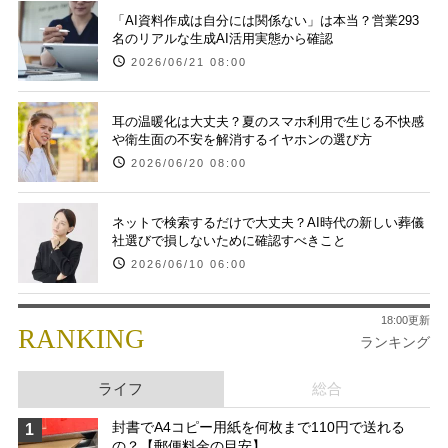
「AI資料作成は自分には関係ない」は本当？営業293
名のリアルな生成AI活用実態から確認
2026/06/21 08:00
耳の温暖化は大丈夫？夏のスマホ利用で生じる不快感
や衛生面の不安を解消するイヤホンの選び方
2026/06/20 08:00
ネットで検索するだけで大丈夫？AI時代の新しい葬儀
社選びで損しないために確認すべきこと
2026/06/10 06:00
18:00更新
RANKING
ランキング
ライフ
総合
封書でA4コピー用紙を何枚まで110円で送れる
1
の？【郵便料金の目安】