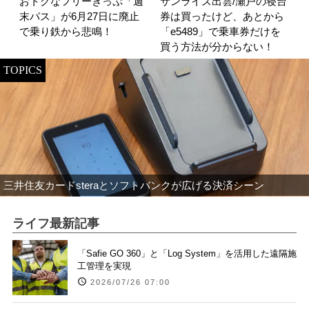
おトクなフリーきっぷ「週
サンライズ出雲/瀬戸の寝台
末パス」が6月27日に廃止
券は買ったけど、あとから
で乗り鉄から悲鳴！
「e5489」で乗車券だけを
買う方法が分からない！
TOPICS
三井住友カードsteraとソフトバンクが広げる決済シーン
ライフ最新記事
「Safie GO 360」と「Log System」を活用した遠隔施
工管理を実現
2026/07/26 07:00