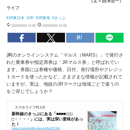
（文＝西澤浩一）
ライフ
#
JR東日本
#
JR
#
JR東海
#
きっぷ
2025/05/02 15:00
2025/05/02 15:00
JR
のオンラインシステム「マルス（MARS）」で発行さ
れた乗車券や指定席券は「JRマルス券」と呼ばれてい
ます。券面には券種や価格、日付、発行場所やクレジッ
トカードを使ったかなど、さまざまな情報が記載されて
いますが、実は、地紋のJRマークは地域ごとで違うの
をご存じでしょうか？
スマホライフPLUS
新幹線のきっぷにある「■■■■□□□
□・・・・」には、実は深い意味があっ
た！
https://sumaholife-plus.jp/life/25748/