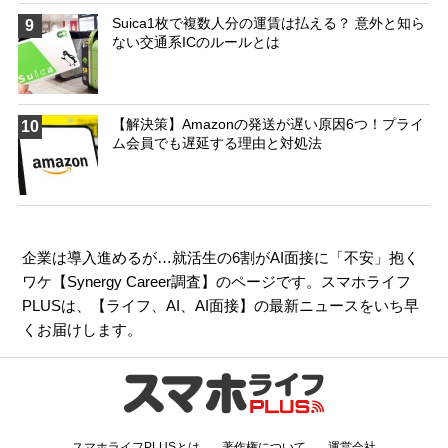
Suica1枚で複数人分の運賃は払える？ 意外と知ら
9
ない交通系ICのルールとは
【解決策】Amazonの発送が遅い原因6つ！プライ
10
ム会員でも遅延する理由と対処法
企業は導入進めるが…就活生の6割がAI面接に「不安」抱く
ワケ【Synergy Career調査】のページです。スマホライフ
PLUSは、【
ライフ
、
AI
、
AI面接
】の最新ニュースをいち早
くお届けします。
スマホライフPLUSとは
著作権について
運営会社