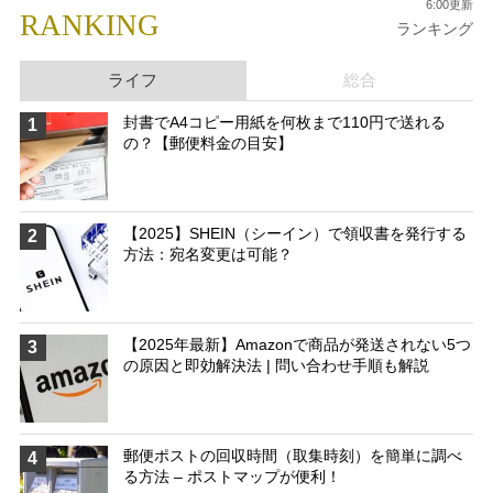
6:00更新
RANKING
ランキング
ライフ
総合
封書でA4コピー用紙を何枚まで110円で送れる
1
の？【郵便料金の目安】
【2025】SHEIN（シーイン）で領収書を発行する
2
方法：宛名変更は可能？
【2025年最新】Amazonで商品が発送されない5つ
3
の原因と即効解決法 | 問い合わせ手順も解説
郵便ポストの回収時間（取集時刻）を簡単に調べ
4
る方法 – ポストマップが便利！