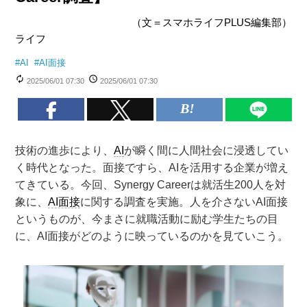
（文＝スマホライフPLUS編集部）
ライフ
#
AI
#
AI面接
2025/06/01 07:30
2025/06/01 07:30
技術の進歩により、
AI
が瞬く間に人間社会に浸透してい
く時代となった。面接ですら、AIを活用する企業が増え
てきている。今回、Synergy Careerは就活生200人を対
象に、
AI面接
に関する調査を実施。人を介さないAI面接
というものが、今まさに就職活動に励む学生たちの目
に、AI面接がどのように映っているのかを見ていこう。