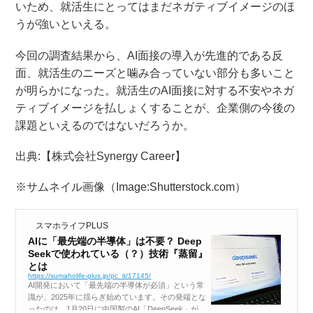
いため、就活生にとってはまだネガティブイメージのほ
うが強いといえる。
今回の調査結果から、AI面接の導入が先進的である反
面、就活生のニーズと噛み合っていない部分も多いこと
が明らかになった。就活生のAI面接に対する不安やネガ
ティブイメージを払しょくすることが、企業側の今後の
課題といえるのではないだろうか。
出典:【株式会社Synergy Career】
※サムネイル画像（Image:Shutterstock.com）
スマホライフPLUS
AIに「最先端の半導体」は不要？ Deep
Seekで使われている（？）技術『蒸留』
とは
https://sumaholife-plus.jp/pc_it/17145/
AI開発において「最先端の半導体が必須」という常
識が、2025年に揺らぎ始めています。その発端とな
ったのは、1月20日に中国製のAI「DeepSeek」が、