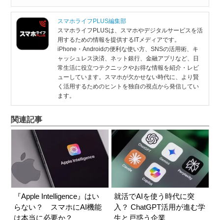
最先端のNVIDIAのチップを使わず、型落ちのGPU
を使って低コストで高いパフォーマンスを発揮する
スマホライフPLUS編集部
モデル「Dee...
スマホライフPLUSは、スマホやデジタルサービスを活
用するための情報を提供するITメディアです。
iPhone・Androidの便利な使い方、SNSの活用術、キ
ャッシュレス決済、ネット銀行、金融アプリなど、日
常生活に役立つテクニックやお得な情報を紹介・レビ
ューしています。スマホが欠かせない時代に、より賢
く活用するためのヒントを独自の視点から発信してい
ます。
関連記事
『Apple Intelligence』はい
就活でAIを使う時代に突
らない？ スマホにAI機能
入？ ChatGPT活用が進む学
は本当に必要か？
生と戸惑う企業