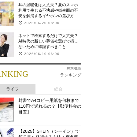
耳の温暖化は大丈夫？夏のスマホ
利用で生じる不快感や衛生面の不
安を解消するイヤホンの選び方
2026/06/20 08:00
ネットで検索するだけで大丈夫？
AI時代の新しい葬儀社選びで損し
ないために確認すべきこと
2026/06/10 06:00
18:00更新
ANKING
ランキング
ライフ
総合
封書でA4コピー用紙を何枚まで
110円で送れるの？【郵便料金の
目安】
【2025】SHEIN（シーイン）で