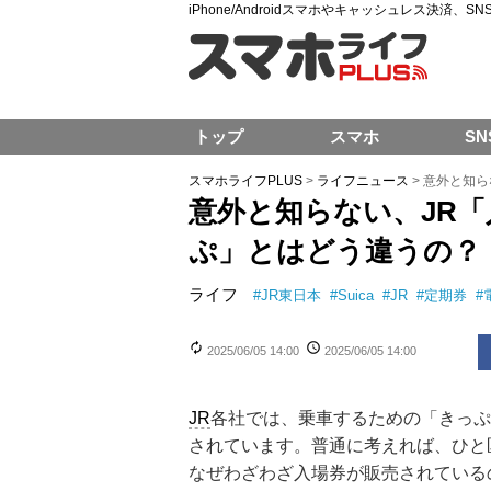
iPhone/Androidスマホやキャッシュレス決済、
トップ
スマホ
SN
スマホライフPLUS
>
ライフニュース
>
意外と知ら
意外と知らない、JR「
ぷ」とはどう違うの？
ライフ
#
JR東日本
#
Suica
#
JR
#
定期券
#
2025/06/05 14:00
2025/06/05 14:00
JR
各社では、乗車するための「きっぷ
されています。普通に考えれば、ひと
なぜわざわざ入場券が販売されている