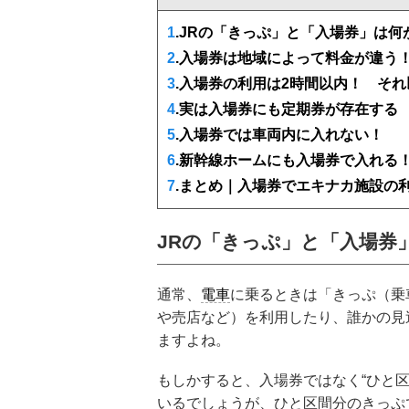
1
.JRの「きっぷ」と「入場券」は何
2
.入場券は地域によって料金が違う
3
.入場券の利用は2時間以内！ それ
4
.実は入場券にも定期券が存在する
5
.入場券では車両内に入れない！
6
.新幹線ホームにも入場券で入れる
7
.まとめ｜入場券でエキナカ施設の
JRの「きっぷ」と「入場券
通常、
電車
に乗るときは「きっぷ（乗
や売店など）を利用したり、誰かの見
ますよね。
もしかすると、入場券ではなく“ひと区
いるでしょうが、ひと区間分のきっぷ