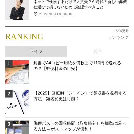
ネットで検索するだけで大丈夫？AI時代の新しい葬儀
社選びで損しないために確認すべきこと
2026/06/10 06:00
18:00更新
RANKING
ランキング
ライフ
総合
封書でA4コピー用紙を何枚まで110円で送れる
1
の？【郵便料金の目安】
【2025】SHEIN（シーイン）で領収書を発行する
2
方法：宛名変更は可能？
郵便ポストの回収時間（取集時刻）を簡単に調べ
3
る方法 – ポストマップが便利！