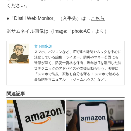
ください。
●「Distill Web Monitor」（入手先）は→
こちら
※サムネイル画像は（Image:​「photoAC」より）
宮下由多加
スマホ、パソコンなど、IT関連の雑誌やムックを中心に
活動している編集・ライター。防災やマネー分野にも
造詣が深く、防災士資格も保有。近年はITを活用した防
災テクニックのアドバイスや支援活動も行う。著書に
「スマホで防災 家族も自分も守る！ スマホで始める
最新防災マニュアル」（ジャムハウス）など。
関連記事