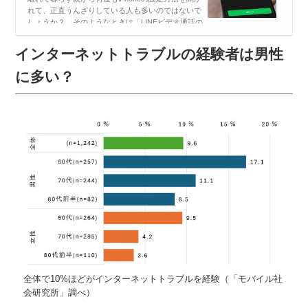
れて、正直うんざりしている人も多いのではないで
しょうか？ そのようなときは「LINEビデオ通話の
共有」がオススメです。これなら、自分のiPhoneの
画面を共有して実際の画面を見せながら説明できる
インターネットトラブルの経験者は男性
ので、設定方法も簡単に...
に多い？
全体で10%ほどがインターネットトラブルを経験（「モバイル社
会研究所」調べ）