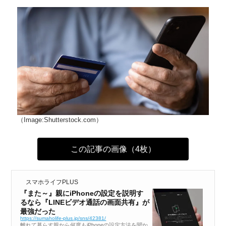
（Image:Shutterstock.com）
この記事の画像（4枚）
スマホライフPLUS
『また～』親にiPhoneの設定を説明す
るなら『LINEビデオ通話の画面共有』が
最強だった
https://sumaholife-plus.jp/sns/42381/
離れて暮らす親から何度もiPhoneの設定方法を聞か