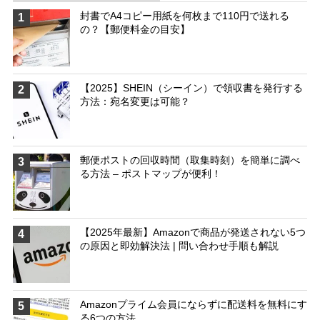
封書でA4コピー用紙を何枚まで110円で送れる
1
の？【郵便料金の目安】
【2025】SHEIN（シーイン）で領収書を発行する
2
方法：宛名変更は可能？
郵便ポストの回収時間（取集時刻）を簡単に調べ
3
る方法 – ポストマップが便利！
【2025年最新】Amazonで商品が発送されない5つ
4
の原因と即効解決法 | 問い合わせ手順も解説
Amazonプライム会員にならずに配送料を無料にす
5
る6つの方法