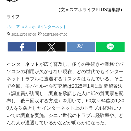
（文＝スマホライフPLUS編集部）
ライフ
#
シニア
#
スマホ
#
インターネット
2025/12/09 07:00
2025/12/09 07:00
インターネット
が広く普及し、多くの手続きや業務でパ
ソコンの利用が欠かせない現在、どの世代でもインター
ネットトラブルに遭遇するリスクをはらんでいる。そこ
で今回、モバイル社会研究所は2025年1月に訪問留置法
（調査員が訪問し、調査を承諾した人に紙の質問票を配
布し、後日回収する方法）を用いて、60歳～84歳の1,30
0人を対象としたインターネット上のトラブル経験につ
いての調査を実施。
シニア
世代のトラブル経験率や、ど
んな人が遭遇しているかなどが明らかになった。