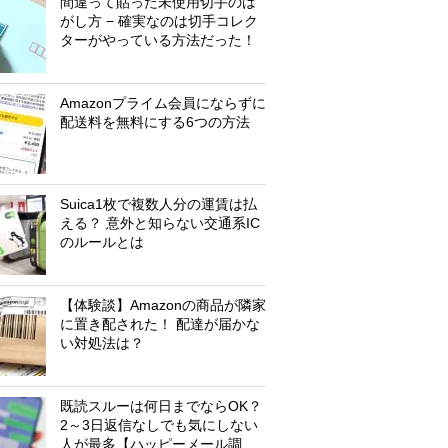
間違って貼った未使用切手のは
がし方 − 確実なのは切手コレク
ターがやっている方法だった！
Amazonプライム会員にならずに
配送料を無料にする6つの方法
Suica1枚で複数人分の運賃は払
える？ 意外と知らない交通系IC
のルールとは
【体験談】Amazonの商品が隣家
に置き配された！ 配達が届かな
い対処法は？
既読スルーは何日までならOK？
2～3日返信なしでも気にしない
人が最多【ハッピーメール調