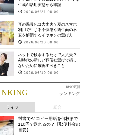
生成AI活用実態から確認
2026/06/21 08:00
耳の温暖化は大丈夫？夏のスマホ
利用で生じる不快感や衛生面の不
安を解消するイヤホンの選び方
2026/06/20 08:00
ネットで検索するだけで大丈夫？
AI時代の新しい葬儀社選びで損し
ないために確認すべきこと
2026/06/10 06:00
18:00更新
ANKING
ランキング
ライフ
総合
封書でA4コピー用紙を何枚まで
110円で送れるの？【郵便料金の
目安】