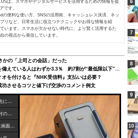
LUSは、スマホやデジタルサービスを活用するための情報を提
6
ィアです。
ndroidの便利な使い方、SNSの活用術、キャッシュレス決済、ネッ
プリなど、日常生活に役立つテクニックやお得な情報を紹
ています。スマホが欠かせない時代に、より賢く活用するた
7
自の視点から発信しています。
さかの「上司との会話」だった
8
あなたの家は大丈夫？ 防災グッズを備えている人はわずか3.3％ 約7割が“最低限以下”の現実
ィオを付けると『NHK受信料』支払いは必要？
成功させるコツと値下げ交渉のコメント例文
9
カーボンナノチューブで熱を近赤外光に変換する方法
メルカリで熊本地震支援を開始：寄付の方法と活用先
NEC「LAVIE Tab T12」発売！2.5K大画面Androidタブレットが6万円台で登場
10