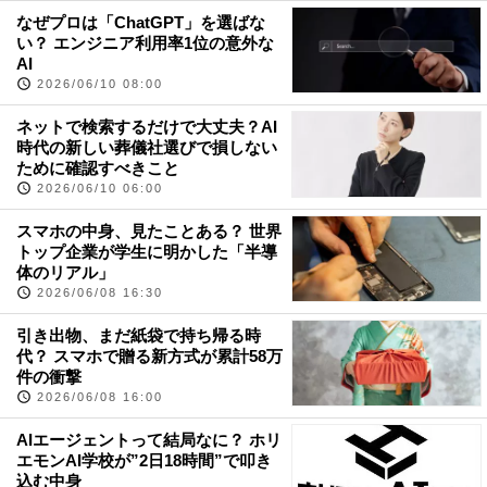
なぜプロは「ChatGPT」を選ばな
い？ エンジニア利用率1位の意外な
AI
2026/06/10 08:00
ネットで検索するだけで大丈夫？AI
時代の新しい葬儀社選びで損しない
ために確認すべきこと
2026/06/10 06:00
スマホの中身、見たことある？ 世界
トップ企業が学生に明かした「半導
体のリアル」
2026/06/08 16:30
引き出物、まだ紙袋で持ち帰る時
代？ スマホで贈る新方式が累計58万
件の衝撃
2026/06/08 16:00
AIエージェントって結局なに？ ホリ
エモンAI学校が”2日18時間”で叩き
込む中身