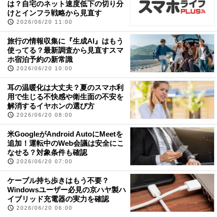
は？自宅のネット速度低下の切り分
けとインフラ戦略から見直す
2026/06/20 11:00
旅行の情報収集に『生成AI』はもう
使ってる？最新調査から見直すスマ
ホ宿泊予約の新常識
2026/06/20 10:00
耳の温暖化は大丈夫？夏のスマホ利
用で生じる不快感や衛生面の不安を
解消するイヤホンの選び方
2026/06/20 08:00
米GoogleがAndroid AutoにMeetを
追加！運転中のWeb会議は安全にこ
なせる？対象条件も確認
2026/06/20 07:00
ケーブル持ち歩きはもう不要？
Windowsユーザー必見の京ハヤ製ハ
イブリッド充電器の実力を確認
2026/06/20 06:00