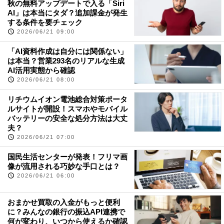
秋の無料アップデートで入る「Siri
AI」は本当にタダ？追加課金が発生
する条件を要チェック
2026/06/21 09:00
「AI資料作成は自分には関係ない」
は本当？営業293名のリアルな生成
AI活用実態から確認
2026/06/21 08:00
リチウムイオン電池総合対策ポータ
ルサイトが開設！スマホやモバイル
バッテリーの安全な処分方法は大丈
夫？
2026/06/21 07:00
国民生活センターが発表！フリマ画
像が流用される巧妙な手口とは？
2026/06/21 06:00
おまかせ買取の入金がもっと便利
に？みんなの銀行の振込API連携で
何が変わり、いつから使えるか確認