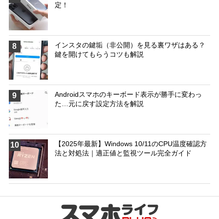
定！
インスタの鍵垢（非公開）を見る裏ワザはある？
8
鍵を開けてもらうコツも解説
Androidスマホのキーボード表示が勝手に変わっ
9
た…元に戻す設定方法を解説
【2025年最新】Windows 10/11のCPU温度確認方
10
法と対処法｜適正値と監視ツール完全ガイド