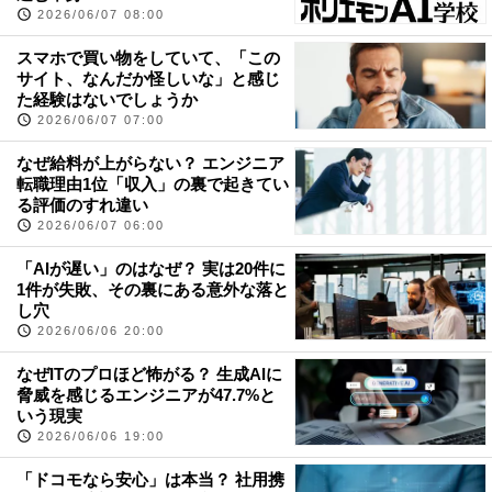
2026/06/07 08:00
スマホで買い物をしていて、「この
サイト、なんだか怪しいな」と感じ
た経験はないでしょうか
2026/06/07 07:00
なぜ給料が上がらない？ エンジニア
転職理由1位「収入」の裏で起きてい
る評価のすれ違い
2026/06/07 06:00
「AIが遅い」のはなぜ？ 実は20件に
1件が失敗、その裏にある意外な落と
し穴
2026/06/06 20:00
なぜITのプロほど怖がる？ 生成AIに
脅威を感じるエンジニアが47.7%と
いう現実
2026/06/06 19:00
「ドコモなら安心」は本当？ 社用携