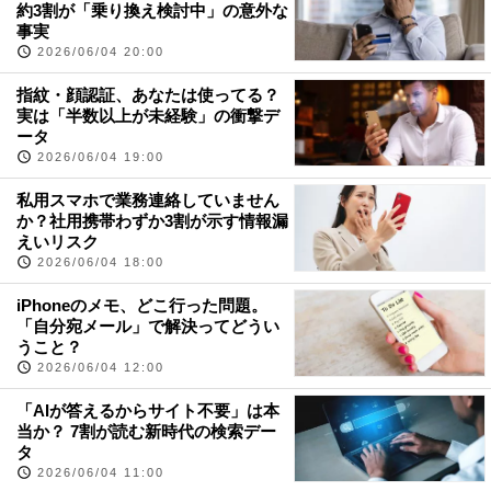
約3割が「乗り換え検討中」の意外な
事実
2026/06/04 20:00
指紋・顔認証、あなたは使ってる？
実は「半数以上が未経験」の衝撃デ
ータ
2026/06/04 19:00
私用スマホで業務連絡していません
か？社用携帯わずか3割が示す情報漏
えいリスク
2026/06/04 18:00
iPhoneのメモ、どこ行った問題。
「自分宛メール」で解決ってどうい
うこと？
2026/06/04 12:00
「AIが答えるからサイト不要」は本
当か？ 7割が読む新時代の検索デー
タ
2026/06/04 11:00