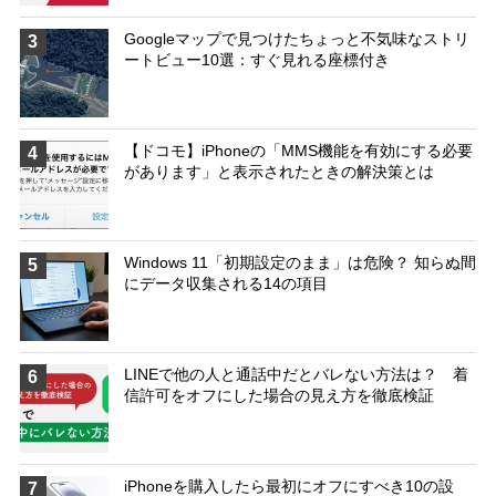
Googleマップで見つけたちょっと不気味なストリ
3
ートビュー10選：すぐ見れる座標付き
【ドコモ】iPhoneの「MMS機能を有効にする必要
4
があります」と表示されたときの解決策とは
Windows 11「初期設定のまま」は危険？ 知らぬ間
5
にデータ収集される14の項目
LINEで他の人と通話中だとバレない方法は？ 着
6
信許可をオフにした場合の見え方を徹底検証
iPhoneを購入したら最初にオフにすべき10の設
7